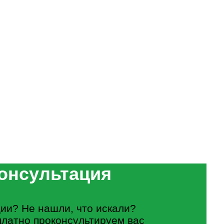
онсультация
ии? Не нашли, что искали?
платно проконсультируем вас