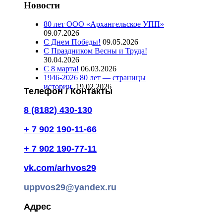
Новости
80 лет ООО «Архангельское УПП»
09.07.2026
С Днем Победы!
09.05.2026
С Праздником Весны и Труда!
30.04.2026
С 8 марта!
06.03.2026
1946-2026 80 лет — страницы
истории.
19.02.2026
Телефон / Контакты
8 (8182) 430-130
+ 7 902 190-11-66
+ 7 902 190-77-11
vk.com/arhvos29
uppvos29@yandex.ru
Адрес