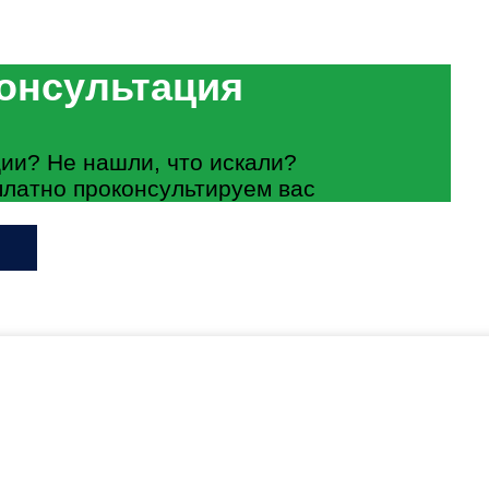
онсультация
ии? Не нашли, что искали?
платно проконсультируем вас