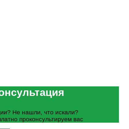
онсультация
ии? Не нашли, что искали?
платно проконсультируем вас