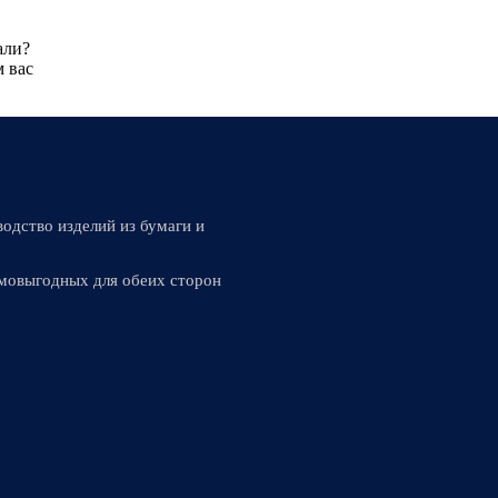
али?
м вас
водство изделий из бумаги и
имовыгодных для обеих сторон