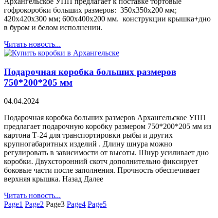
Архангельское УПП предлагает к поставке тортовые
гофрокоробки больших размеров: 350х350х200 мм;
420х420х300 мм; 600х400х200 мм. конструкции крышка+дно
в буром и белом исполнении.
Читать новость...
Подарочная коробка больших размеров
750*200*205 мм
04.04.2024
Подарочная коробка больших размеров Архангельское УПП
предлагает подарочную коробку размером 750*200*205 мм из
картона Т-24 для транспортировки рыбы и других
крупногабаритных изделий . Длину шнура можно
регулировать в зависимости от высоты. Шнур усиливает дно
коробки. Двухсторонний скотч дополнительно фиксирует
боковые части после заполнения. Прочность обеспечивает
верхняя крышка. Назад Далее
Читать новость...
Page
1
Page
2
Page
3
Page
4
Page
5