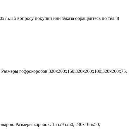
х75.По вопросу покупки или заказа обращайтесь по тел.:8
 Размеры гофрокоробов:320х260х150;320х260х100;320х260х75.
варов. Размеры коробок: 155х95х50; 230х105х50;