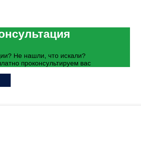
онсультация
ии? Не нашли, что искали?
платно проконсультируем вас